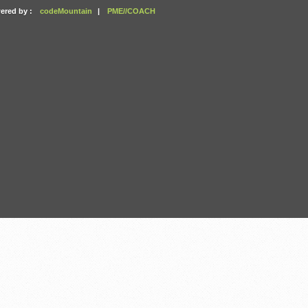
ered by :
codeMountain
|
PME//COACH