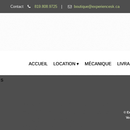
Contact
819.808.9725
|
boutique@experiencesk.ca
ACCUEIL
LOCATION ▾
MÉCANIQUE
LIVR
us
location équipement plein air
mont-tremblant, location skis
© Ex
Vo
et fatbike tremblant et vente et
réparation vélo mont-