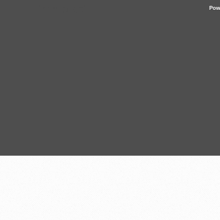
tremblant
Pow